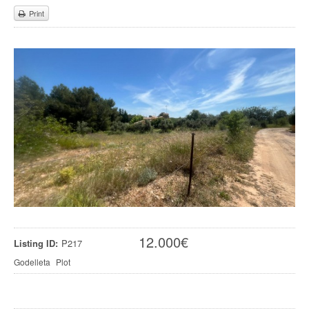
Print
12.000
€
Listing ID:
P217
Godelleta
Plot